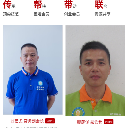
传
帮
带
联
承
扶
动
合
顶尖技艺
困难会员
创业会员
资源共享
刘艺尤 常务副会长
滕彦保 副会长
2023
2019