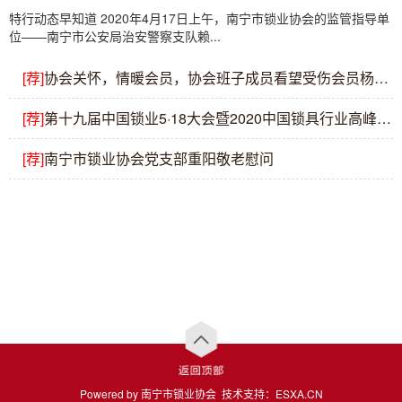
特行动态早知道 2020年4月17日上午，南宁市锁业协会的监管指导单
位——南宁市公安局治安警察支队赖...
[荐]
协会关怀，情暖会员，协会班子成员看望受伤会员杨永伟
[荐]
第十九届中国锁业5·18大会暨2020中国锁具行业高峰论坛
[荐]
南宁市锁业协会党支部重阳敬老慰问
Powered by 南宁市锁业协会 技术支持：
ESXA.CN